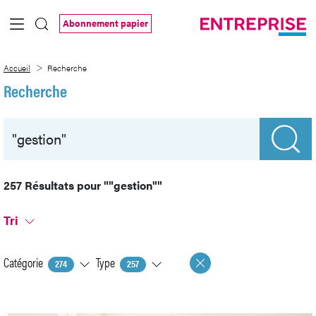
Saut au contenu principal
Abonnement papier
Recherche
Accueil
Recherche
Recherche
257 Résultats pour
""gestion""
Tri
Catégorie
Type
274
257