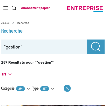
Saut au contenu principal
Abonnement papier
Recherche
Accueil
Recherche
Recherche
257 Résultats pour
""gestion""
Tri
Catégorie
Type
274
257