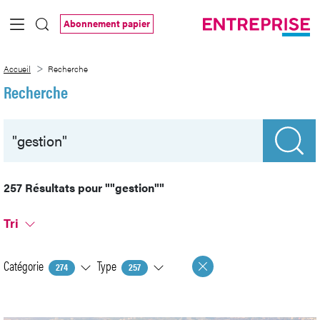
Saut au contenu principal
Abonnement papier
Recherche
Accueil
Recherche
Recherche
257 Résultats pour
""gestion""
Tri
Catégorie
Type
274
257