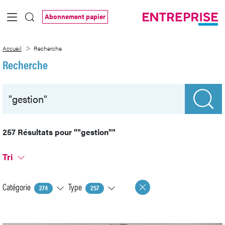
Saut au contenu principal
Abonnement papier
Recherche
Accueil
Recherche
Recherche
257 Résultats pour
""gestion""
Tri
Catégorie
Type
274
257