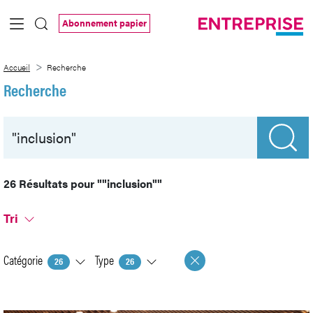
Saut au contenu principal
Abonnement papier
Recherche
Accueil
Recherche
Recherche
26 Résultats pour
""inclusion""
Tri
Catégorie
Type
26
26