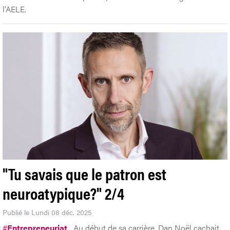
l’AELE.
"Tu savais que le patron est
neuroatypique?" 2/4
Publié le Lundi 08 déc. 2025
#
Entrepreneuriat
Au début de sa carrière, Dan Noël cachait