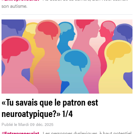
son autisme.
«Tu savais que le patron est
neuroatypique?» 1/4
Publié le Mardi 09 déc. 2025
#
Entrepreneuriat
Les personnes dyslexiques, à haut potentiel