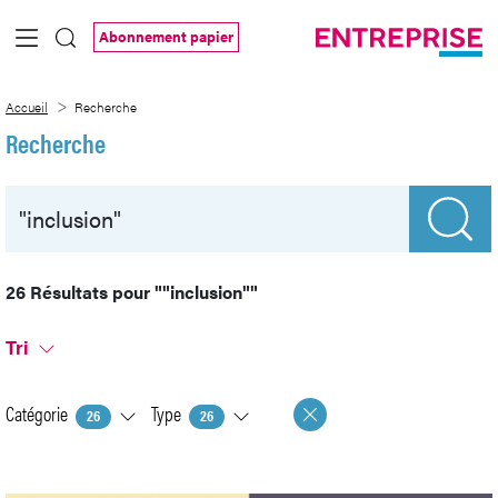
Saut au contenu principal
Abonnement papier
Recherche
Accueil
Recherche
Recherche
26 Résultats pour
""inclusion""
Tri
Catégorie
Type
26
26