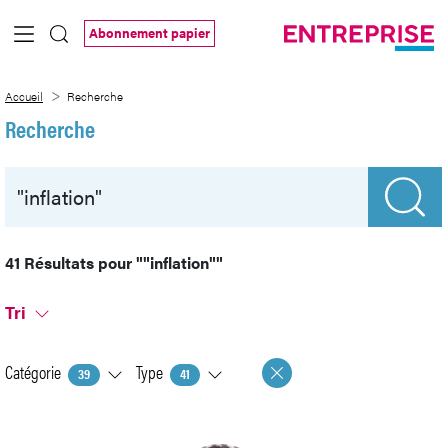
Saut au contenu principal
Abonnement papier
Recherche
Accueil
Recherche
Recherche
41 Résultats pour
""inflation""
Tri
Catégorie
Type
39
41