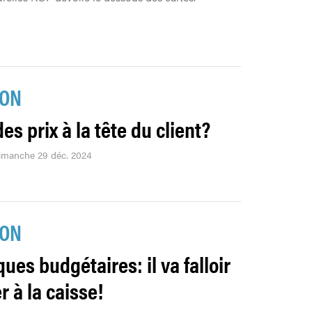
ION
es prix à la tête du client?
dimanche 29 déc. 2024
ION
ques budgétaires: il va falloir
r à la caisse!