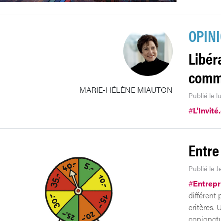
OPIN
Libéra
comme
MARIE-HÉLÈNE MIAUTON
Publié le l
#
L'Invité
Entre
Publié le J
#
Entrepr
différent
critères.
conjonctu