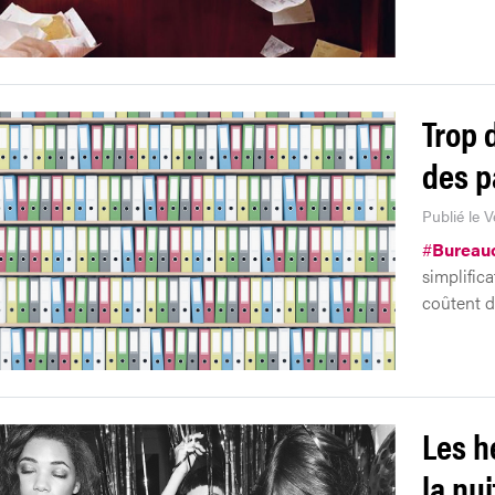
Trop 
des p
Publié le V
#
Bureauc
simplific
coûtent de
Les h
la nui