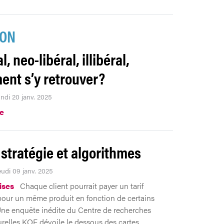
ION
l, neo-libéral, illibéral,
nt s’y retrouver?
undi 20 janv. 2025
.e
 stratégie et algorithmes
eudi 09 janv. 2025
ises
Chaque client pourrait payer un tarif
 pour un même produit en fonction de certains
 Une enquête inédite du Centre de recherches
relles KOF dévoile le dessous des cartes.