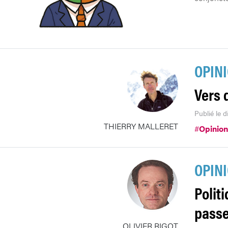
OPIN
Vers d
Publié le 
THIERRY MALLERET
#
Opinion
OPIN
Politi
passe
OLIVIER RIGOT