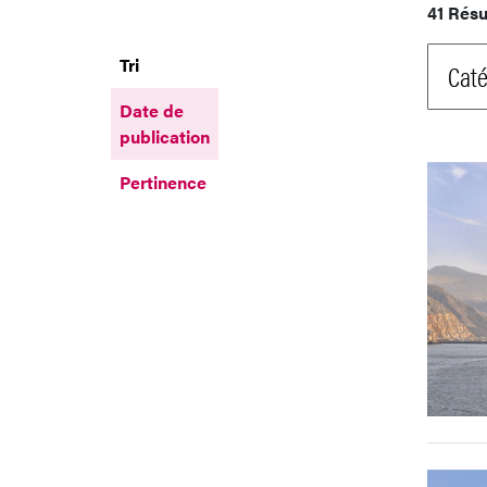
41 Résu
Tri
Caté
Date de
publication
Pertinence