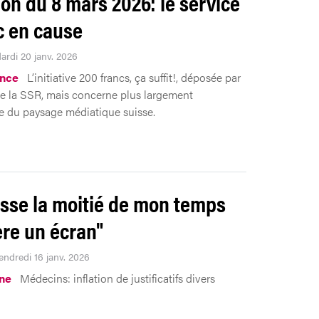
ion du 8 mars 2026: le service
c en cause
ardi 20 janv. 2026
nce
L’initiative 200 francs, ça suffit!, déposée par
se la SSR, mais concerne plus largement
e du paysage médiatique suisse.
asse la moitié de mon temps
ère un écran"
endredi 16 janv. 2026
ne
Médecins: inflation de justificatifs divers