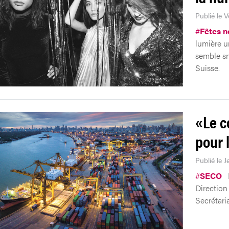
Publié le 
#
Fêtes n
lumière u
semble sn
Suisse.
«Le c
pour 
Publié le 
#
SECO
Direction
Secrétaria