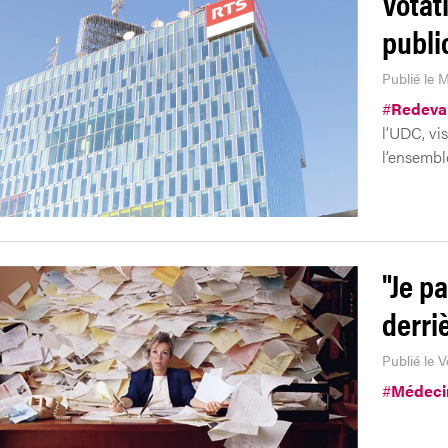
Votat
publi
Publié le M
#
Redeva
l’UDC, vi
l’ensembl
"Je p
derri
Publié le V
#
Médeci