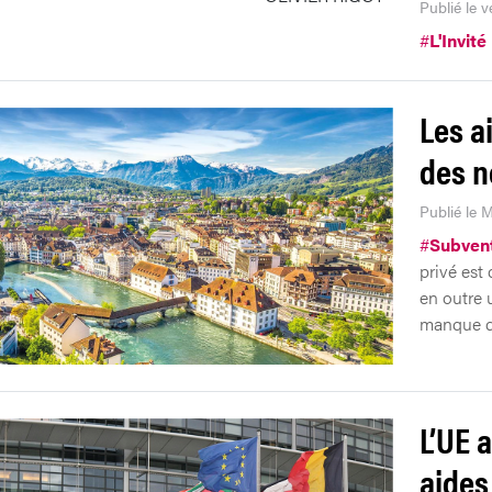
Publié le 
#
L'Invité
Les a
des n
Publié le 
#
Subven
privé est
en outre 
manque de
L’UE 
aides