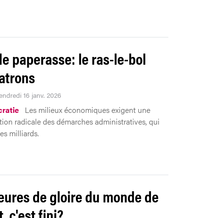
de paperasse: le ras-le-bol
atrons
endredi 16 janv. 2026
ratie
Les milieux économiques exigent une
ation radicale des démarches administratives, qui
s milliards.
eures de gloire du monde de
t, c'est fini?