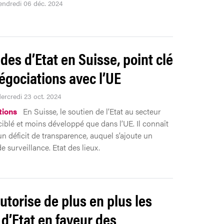
vendredi 06 déc. 2024
ides d’Etat en Suisse, point clé
égociations avec l’UE
Mercredi 23 oct. 2024
tions
En Suisse, le soutien de l’Etat au secteur
 ciblé et moins développé que dans l’UE. Il connaît
un déficit de transparence, auquel s’ajoute un
 surveillance. Etat des lieux.
autorise de plus en plus les
 d’Etat en faveur des