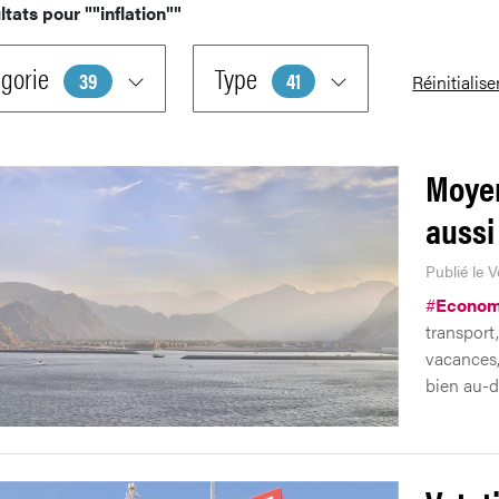
ltats pour
""inflation""
gorie
Type
39
41
Réinitialise
Moyen
aussi
Publié le 
#
Econom
transport
vacances,
bien au-d