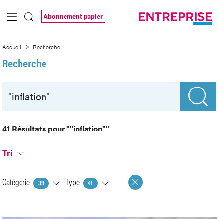
Saut au contenu principal
Abonnement papier
Recherche
Accueil
Recherche
Recherche
41 Résultats pour
""inflation""
Tri
Catégorie
Type
39
41