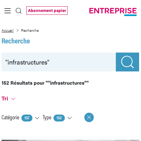
Saut au contenu principal
Abonnement papier
Recherche
Accueil
Recherche
Recherche
152 Résultats pour
""infrastructures""
Tri
Catégorie
Type
157
152