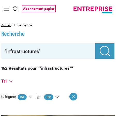
Saut au contenu principal
Abonnement papier
Recherche
Accueil
Recherche
Recherche
152 Résultats pour
""infrastructures""
Tri
Catégorie
Type
157
152