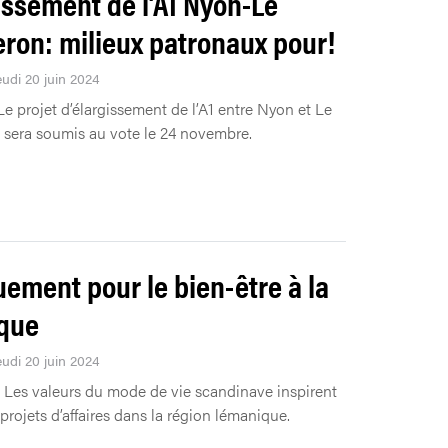
issement de l’A1 Nyon-Le
ron: milieux patronaux pour!
eudi 20 juin 2024
Le projet d’élargissement de l’A1 entre Nyon et Le
sera soumis au vote le 24 novembre.
ement pour le bien-être à la
que
eudi 20 juin 2024
Les valeurs du mode de vie scandinave inspirent
projets d’affaires dans la région lémanique.