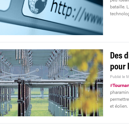
bataille. 
technolog
Des d
pour 
Publié le 
#
Tournan
pharamine
permettre
et éolien.