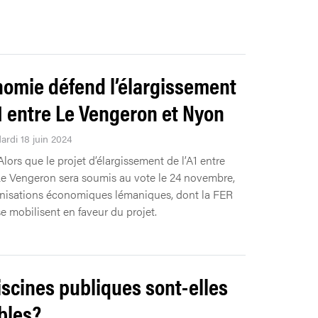
nomie défend l’élargissement
A1 entre Le Vengeron et Nyon
ardi 18 juin 2024
Alors que le projet d’élargissement de l’A1 entre
e Vengeron sera soumis au vote le 24 novembre,
nisations économiques lémaniques, dont la FER
e mobilisent en faveur du projet.
iscines publiques sont-elles
bles?