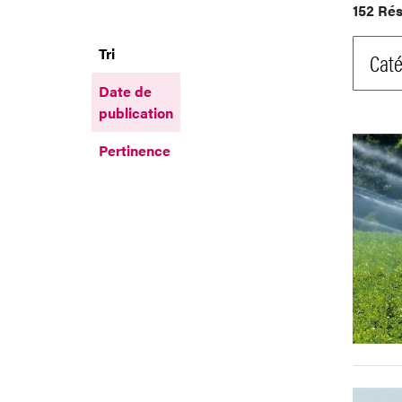
152 Rés
Tri
Caté
Date de
publication
Pertinence