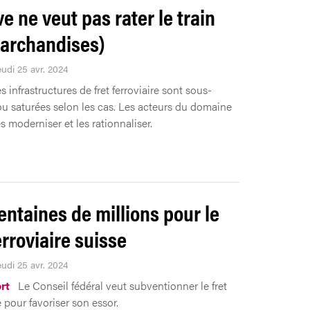
e ne veut pas rater le train
archandises)
eudi 25 avr. 2024
s infrastructures de fret ferroviaire sont sous-
 ou saturées selon les cas. Les acteurs du domaine
s moderniser et les rationnaliser.
entaines de millions pour le
erroviaire suisse
eudi 25 avr. 2024
rt
Le Conseil fédéral veut subventionner le fret
e pour favoriser son essor.