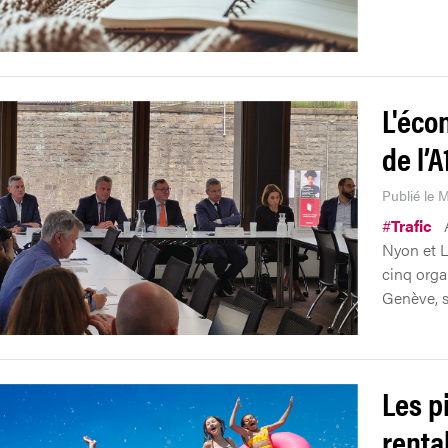
L'éco
de l’
Publié le M
#
Trafic
Nyon et L
cinq orga
Genève, s
Les p
renta