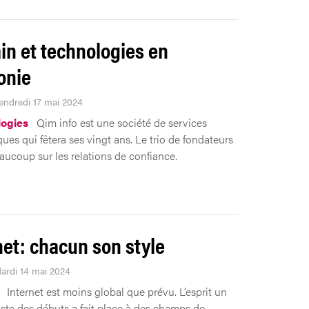
n et technologies en
onie
Vendredi 17 mai 2024
ogies
Qim info est une société de services
ues qui fêtera ses vingt ans. Le trio de fondateurs
eaucoup sur les relations de confiance.
net: chacun son style
Mardi 14 mai 2024
Internet est moins global que prévu. L’esprit un
iste des débuts a fait place à des champs de