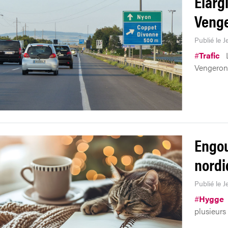
Elarg
Venge
Publié le J
#
Trafic
Vengeron 
Engou
nordi
Publié le J
#
Hygge
plusieurs 