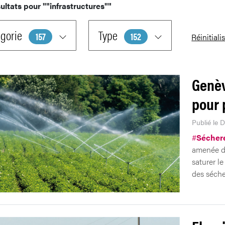
ultats pour
""infrastructures""
gorie
Type
157
152
Réinitiali
Genèv
pour 
Publié le 
#
Sécher
amenée da
saturer le
des séche