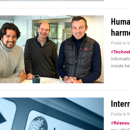
Humai
harm
Publié le 
#
Technol
informatiq
insiste b
Inter
Publié le 
#
Réseau
peu idéal