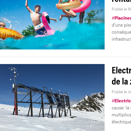
Publié le 
#
Piscine
d'une pis
conséquen
infrastru
Electr
de la
Publié le 
#
Electric
cause: la 
multiplic
électrique