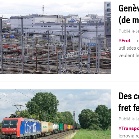
Genèv
(de m
Publié le J
#
Fret
Le
utilisées
veulent le
Des c
fret f
Publié le J
#
Transpo
ferroviair