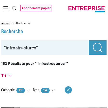
Saut au contenu principal
Abonnement papier
Recherche
Accueil
Recherche
Recherche
152 Résultats pour
""infrastructures""
Tri
Catégorie
Type
157
152