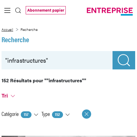
Saut au contenu principal
Abonnement papier
Recherche
Accueil
Recherche
Recherche
152 Résultats pour
""infrastructures""
Tri
Catégorie
Type
157
152