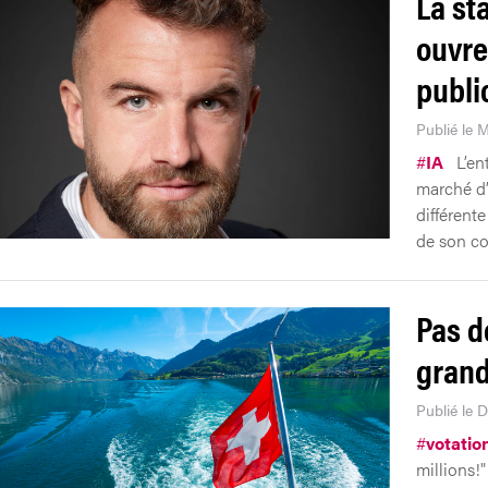
La st
ouvre
publi
Publié le M
#
IA
L’en
marché d’
différent
de son co
Pas d
grand
Publié le 
#
votatio
millions!"