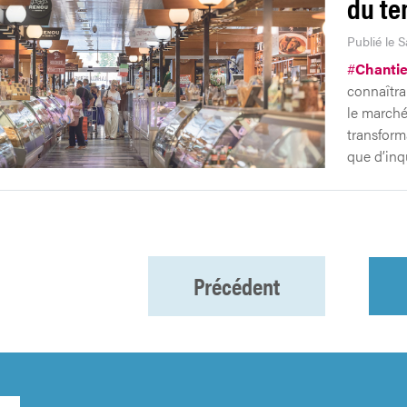
du t
Publié le 
#
Chantie
connaîtra
le marché
transform
que d’inq
Précédent