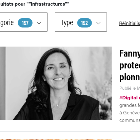
ultats pour
""infrastructures""
gorie
Type
157
152
Réinitiali
Fanny
prote
pionn
Publié le M
#
Digital
grandes f
à Genève, 
communau