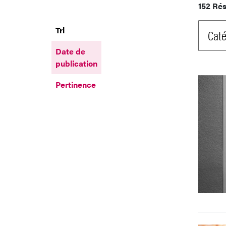
152 Rés
Tri
Caté
Date de
publication
Pertinence