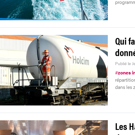
programmé
Qui fa
donné
Publié le J
#
zones i
répartitio
dans les z
Les H