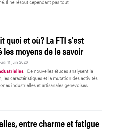
. Il ne résout cependant pas tout.
it quoi et où? La FTI s'est
 les moyens de le savoir
eudi 11 juin 2026
ndustrielles
De nouvelles études analysent la
n, les caractéristiques et la mutation des activités
ones industrielles et artisanales genevoises.
alles, entre charme et fatigue