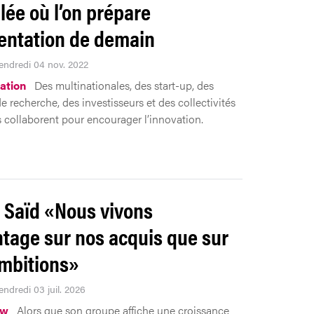
llée où l’on prépare
mentation de demain
Vendredi 04 nov. 2022
ation
Des multinationales, des start-up, des
de recherche, des investisseurs et des collectivités
 collaborent pour encourager l’innovation.
Saïd «Nous vivons
tage sur nos acquis que sur
mbitions»
endredi 03 juil. 2026
ew
Alors que son groupe affiche une croissance