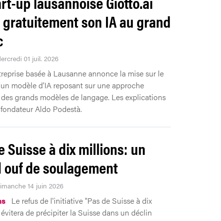
art-up lausannoise Giotto.ai
 gratuitement son IA au grand
c
ercredi 01 juil. 2026
treprise basée à Lausanne annonce la mise sur le
un modèle d’IA reposant sur une approche
e des grands modèles de langage. Les explications
fondateur Aldo Podestà.
e Suisse à dix millions: un
 ouf de soulagement
Dimanche 14 juin 2026
ns
Le refus de l'initiative "Pas de Suisse à dix
 évitera de précipiter la Suisse dans un déclin