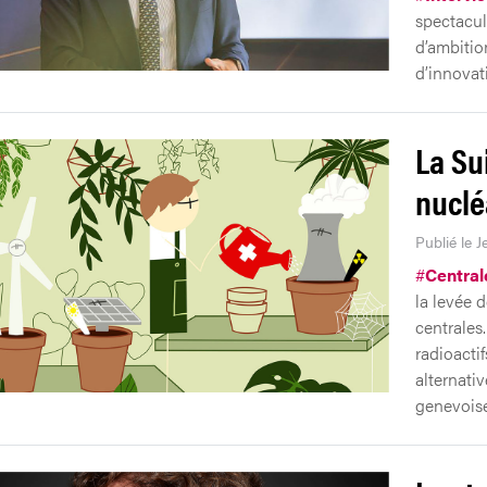
spectacul
d’ambitio
d’innovat
La Su
nuclé
Publié le J
#
Central
la levée d
centrales
radioactif
alternati
genevoise