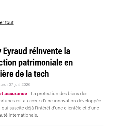
ser tout
 Eyraud réinvente la
ction patrimoniale en
ière de la tech
ardi 07 juil. 2026
 et assurance
La protection des biens des
ortunes est au cœur d'une innovation développée
qui suscite déjà l'intérêt d'une clientèle et d'une
té internationale.