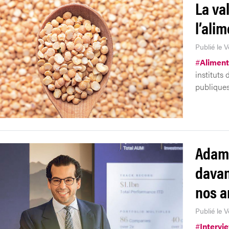
La va
l’ali
Publié le 
#
Aliment
instituts 
publiques
Adam 
davan
nos a
Publié le V
#
Intervi