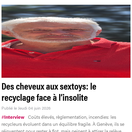
Des cheveux aux sextoys: le
recyclage face à l’insolite
Publié le Jeudi 04 juin 2026
#
Interview
Coûts élevés, règlementation, incendies: les
recycleurs évoluent dans un équilibre fragile. À Genève, ils se
réinventent pour rester à flot, mais peinent à attirer la relève.