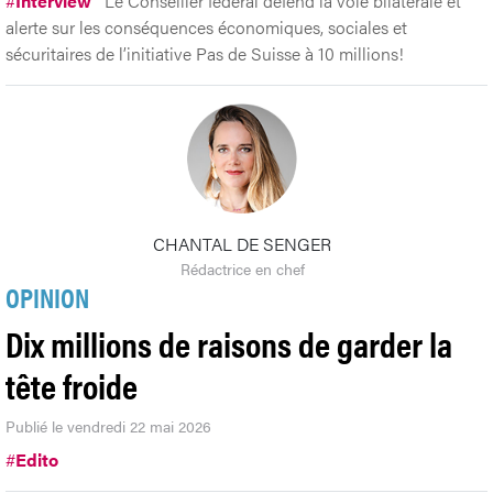
#
Interview
Le Conseiller fédéral défend la voie bilatérale et
alerte sur les conséquences économiques, sociales et
sécuritaires de l’initiative Pas de Suisse à 10 millions!
CHANTAL DE SENGER
Rédactrice en chef
OPINION
Dix millions de raisons de garder la
tête froide
Publié le vendredi 22 mai 2026
#
Edito