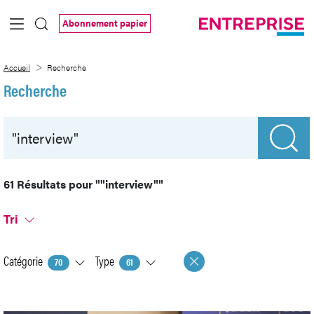
Saut au contenu principal
Abonnement papier
Recherche
Accueil
Recherche
Recherche
61 Résultats pour
""interview""
Tri
Catégorie
Type
70
61