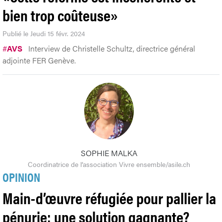
bien trop coûteuse»
Publié le Jeudi 15 févr. 2024
#
AVS
Interview de Christelle Schultz, directrice général
adjointe FER Genève.
SOPHIE MALKA
Coordinatrice de l’association Vivre ensemble/asile.ch
OPINION
Main-d’œuvre réfugiée pour pallier la
pénurie: une solution gagnante?