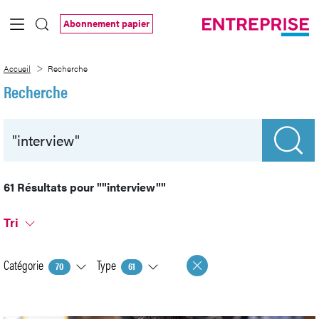
Saut au contenu principal
Abonnement papier
Recherche
Accueil
Recherche
Recherche
61 Résultats pour
""interview""
Tri
Catégorie
Type
70
61