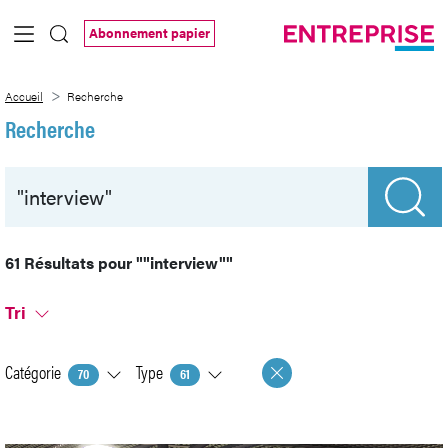
Saut au contenu principal
Abonnement papier
Recherche
Accueil
Recherche
Recherche
61 Résultats pour
""interview""
Tri
Catégorie
Type
70
61