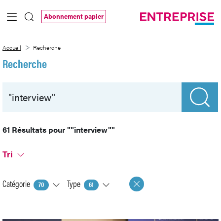
Saut au contenu principal
Abonnement papier
Recherche
Accueil
Recherche
Recherche
61 Résultats pour
""interview""
Tri
Catégorie
Type
70
61