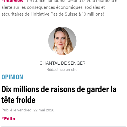
#
Interview
Le Conseiller fédéral défend la voie bilatérale et
alerte sur les conséquences économiques, sociales et
sécuritaires de l’initiative Pas de Suisse à 10 millions!
CHANTAL DE SENGER
Rédactrice en chef
OPINION
Dix millions de raisons de garder la
tête froide
Publié le vendredi 22 mai 2026
#
Edito