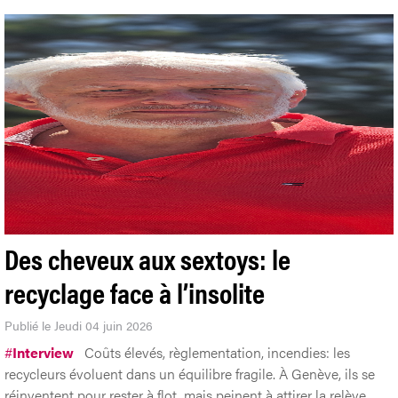
Des cheveux aux sextoys: le
recyclage face à l’insolite
Publié le Jeudi 04 juin 2026
#
Interview
Coûts élevés, règlementation, incendies: les
recycleurs évoluent dans un équilibre fragile. À Genève, ils se
réinventent pour rester à flot, mais peinent à attirer la relève.