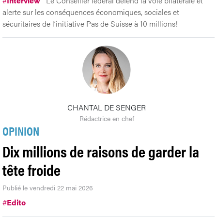
#
Interview
Le Conseiller fédéral défend la voie bilatérale et
alerte sur les conséquences économiques, sociales et
sécuritaires de l’initiative Pas de Suisse à 10 millions!
CHANTAL DE SENGER
Rédactrice en chef
OPINION
Dix millions de raisons de garder la
tête froide
Publié le vendredi 22 mai 2026
#
Edito