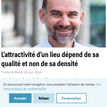
L’attractivité d’un lieu dépend de sa
qualité et non de sa densité
Publié le Mardi 09 juil. 2024
#
Aménager le territoire
EspaceSuisse est l’association suisse
En poursuivant votre navigation, vous acceptez l'utilisation de cookies.
Voir
pour l’aménagement du territoire. Elle informe, soutient et met
notre politique de confidentialité.
en réseau des experts du développement territorial, de la
planification des transports, de l’architecture et du droit.
Accepter
Refuser
Personnaliser
Interview avec son directeur.