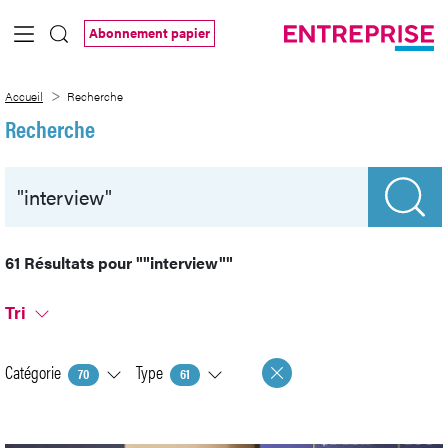
Saut au contenu principal
Abonnement papier
Recherche
Accueil
Recherche
Recherche
61 Résultats pour
""interview""
Tri
Catégorie
Type
70
61