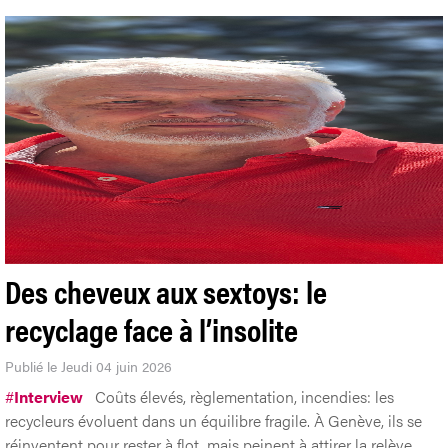
Des cheveux aux sextoys: le
recyclage face à l’insolite
Publié le Jeudi 04 juin 2026
#
Interview
Coûts élevés, règlementation, incendies: les
recycleurs évoluent dans un équilibre fragile. À Genève, ils se
réinventent pour rester à flot, mais peinent à attirer la relève.