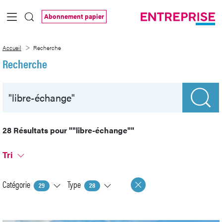
Saut au contenu principal
Abonnement papier
Recherche
Accueil
Recherche
Recherche
28 Résultats pour
""libre-échange""
Tri
Catégorie
Type
29
28