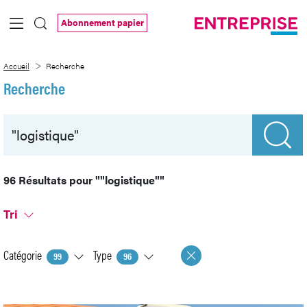
Saut au contenu principal
Abonnement papier
Recherche
Accueil
Recherche
Recherche
96 Résultats pour
""logistique""
Tri
Catégorie
Type
99
96