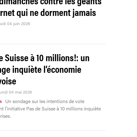
dimanches contre les géants
ernet qui ne dorment jamais
eudi 04 juin 2026
e Suisse à 10 millions!: un
ge inquiète l’économie
oise
Lundi 04 mai 2026
n
Un sondage sur les intentions de vote
 l’initiative Pas de Suisse à 10 millions inquiète
rises.