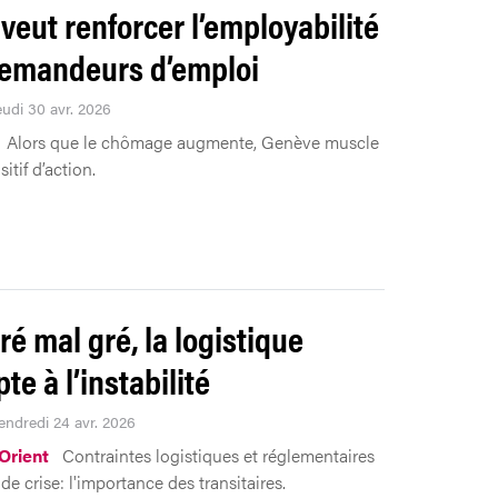
 veut renforcer l’employabilité
emandeurs d’emploi
eudi 30 avr. 2026
Alors que le chômage augmente, Genève muscle
itif d’action.
ré mal gré, la logistique
te à l’instabilité
Vendredi 24 avr. 2026
Orient
Contraintes logistiques et réglementaires
e crise: l'importance des transitaires.