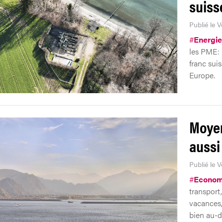
suiss
Publié le 
#
Energie
les PME: 
franc suis
Europe.
Moyen
aussi
Publié le 
#
Econom
transport
vacances,
bien au-d