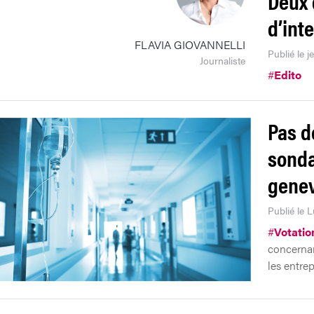
Deux 
d’int
FLAVIA GIOVANNELLI
Publié le j
Journaliste
#
Edito
Pas d
sonda
genev
Publié le 
#
Votatio
concernant
les entrep