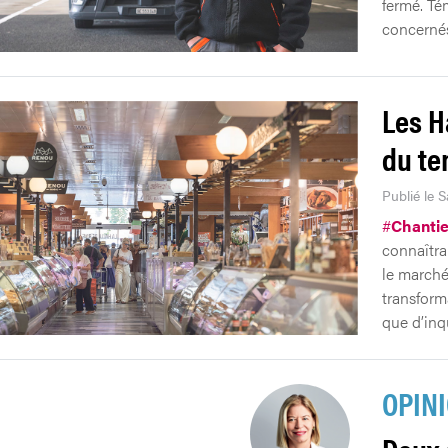
fermé. Té
concerné
Les H
du t
Publié le 
#
Chantie
connaîtra
le marché
transform
que d’inq
OPIN