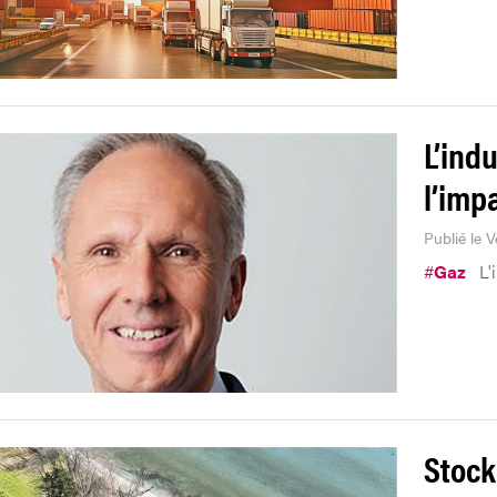
L’ind
l’imp
Publié le 
#
Gaz
L'
Stock