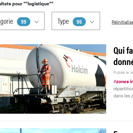
ultats pour
""logistique""
gorie
Type
99
96
Réinitialis
Qui fa
donné
Publié le J
#
zones i
répartitio
dans les z