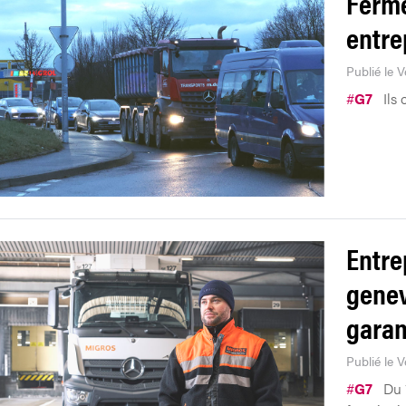
Ferme
entre
Publié le 
#
G7
Ils 
Entre
genev
garan
Publié le 
#
G7
Du 