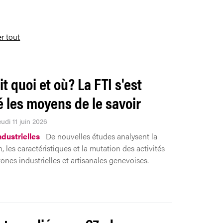
er tout
it quoi et où? La FTI s'est
 les moyens de le savoir
eudi 11 juin 2026
ndustrielles
De nouvelles études analysent la
n, les caractéristiques et la mutation des activités
ones industrielles et artisanales genevoises.