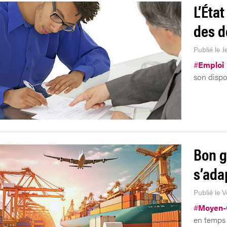
L’État
des d
Publié le J
#
Emploi
son dispos
Bon g
s’adap
Publié le 
#
Moyen-
en temps d