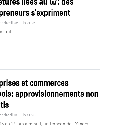
tures liées au G7: des
preneurs s'expriment
Vendredi 05 juin 2026
ont dit
prises et commerces
ois: approvisionnements non
tis
Vendredi 05 juin 2026
15 au 17 juin à minuit, un tronçon de l'A1 sera