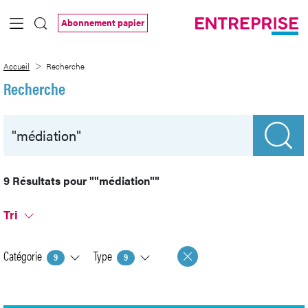
Saut au contenu principal
Abonnement papier
Recherche
Accueil
Recherche
Recherche
9 Résultats pour
""médiation""
Tri
Catégorie
Type
9
9