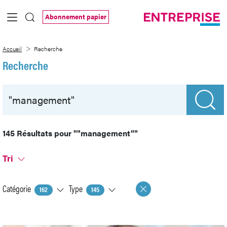
Saut au contenu principal
Abonnement papier
Recherche
Accueil
Recherche
Recherche
145 Résultats pour
""management""
Tri
Catégorie
Type
162
145