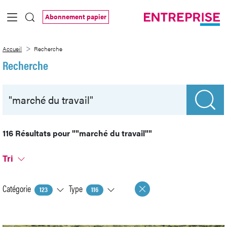
Saut au contenu principal
Abonnement papier
Recherche
Accueil
Recherche
Recherche
116 Résultats pour
""marché du travail""
Tri
Catégorie
Type
123
116