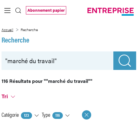
Saut au contenu principal
Abonnement papier
Recherche
Accueil
Recherche
Recherche
116 Résultats pour
""marché du travail""
Tri
Catégorie
Type
123
116