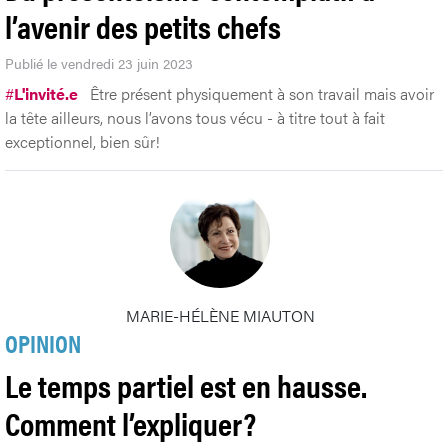
l’avenir des petits chefs
Publié le vendredi 23 juin 2023
#
L'invité.e
Être présent physiquement à son travail mais avoir
la tête ailleurs, nous l’avons tous vécu - à titre tout à fait
exceptionnel, bien sûr!
MARIE-HÉLÈNE MIAUTON
OPINION
Le temps partiel est en hausse.
Comment l’expliquer?