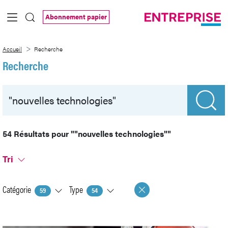
Saut au contenu principal
Abonnement papier
Recherche
Accueil
Recherche
Recherche
54 Résultats pour
""nouvelles technologies""
Tri
Catégorie
Type
59
54