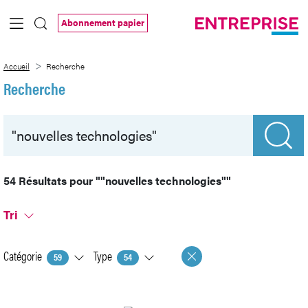
Saut au contenu principal
Abonnement papier
Recherche
Accueil
Recherche
Recherche
54 Résultats pour
""nouvelles technologies""
Tri
Catégorie
Type
59
54