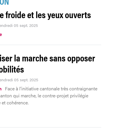
ION
te froide et les yeux ouverts
vendredi 05 sept. 2025
.e
iser la marche sans opposer
obilités
Vendredi 05 sept. 2025
n
Face à l’initiative cantonale très contraignante
anton qui marche, le contre-projet privilégie
 et cohérence.