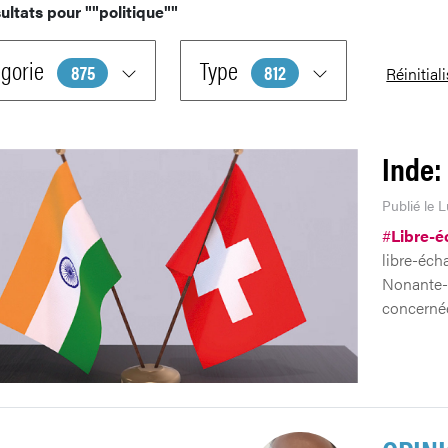
ultats pour
""politique""
gorie
Type
875
812
Réinitial
Inde:
Publié le 
#
Libre-
libre-écha
Nonante-c
concernée