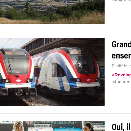
Grand
ense
Publié le J
#
Dévelo
situation
Oui, i