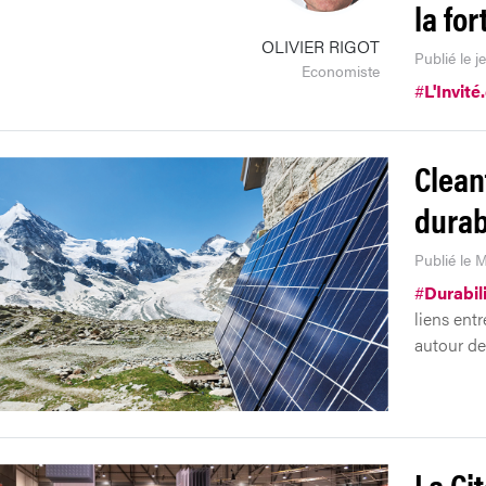
la fo
OLIVIER RIGOT
Publié le j
Economiste
#
L'Invité
Clean
durab
Publié le 
#
Durabil
liens ent
autour de
La Ci