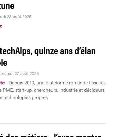
rtune
eudi 28 août 2025
.e
techAlps, quinze ans d’élan
le
Mercredi 27 août 2025
ité
Depuis 2010, une plateforme romande tisse les
re PME, start-up, chercheurs, industrie et décideurs
s technologies propres.
té des métiers - l’expo montre