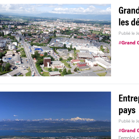
Grand
les dé
Publié le J
#
Grand 
Entre
pays
Publié le J
#
Grand 
l'emploi c