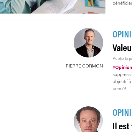
bénéficier 
OPIN
Valeur
Publié le j
PIERRE CORMON
#
Opinion
suppressi
objectif à
pensé!
OPIN
Il es