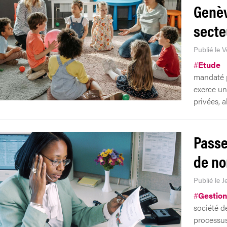
Genèv
secte
Publié le 
#
Etude
mandaté p
exerce un
privées, a
Passe
de no
Publié le J
#
Gestion
société d
processus