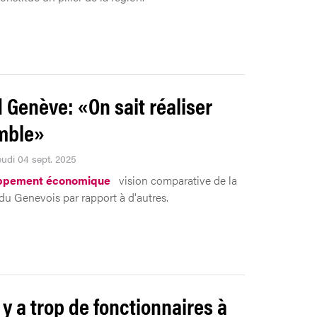
 Genève: «On sait réaliser
mble»
eudi 04 sept. 2025
ppement économique
vision comparative de la
 du Genevois par rapport à d'autres.
l y a trop de fonctionnaires à