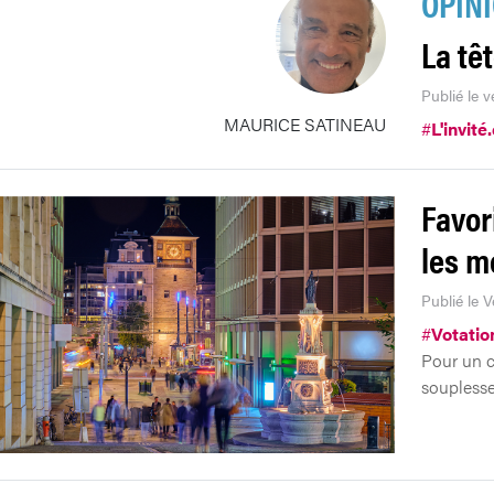
OPIN
La tê
Publié le 
MAURICE SATINEAU
#
L'invité
Favor
les m
Publié le 
#
Votatio
Pour un c
souplesse