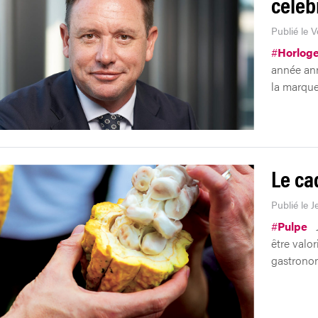
céléb
Publié le 
#
Horloge
année ann
la marque
Le ca
Publié le J
#
Pulpe
être valo
gastronom