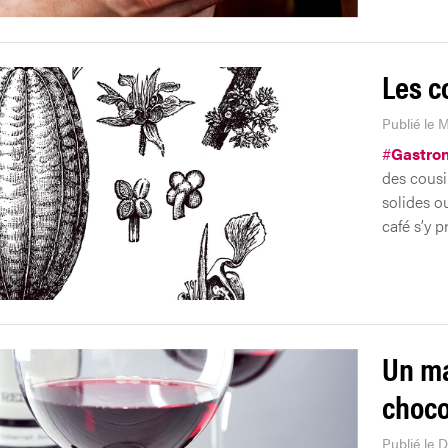
Les c
Publié le 
#
Gastro
des cousi
solides o
café s’y 
Un ma
choco
Publié le 