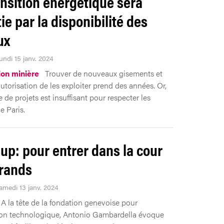
ansition énergétique sera
ie par la disponibilité des
ux
undi 15 janv. 2024
ion minière
Trouver de nouveaux gisements et
autorisation de les exploiter prend des années. Or,
e de projets est insuffisant pour respecter les
e Paris.
-up: pour entrer dans la cour
rands
Samedi 13 janv. 2024
A la tête de la fondation genevoise pour
ion technologique, Antonio Gambardella évoque