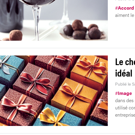
#
Accord 
aiment le
Le ch
idéal
Publié le 
#
Image
dans des 
utilisé c
entreprise