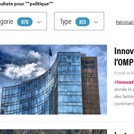
ultats pour
""politique""
gorie
Type
876
813
Réinitial
Innov
l’OMP
Publié le M
#
Innovat
année le 
des faibl
continent