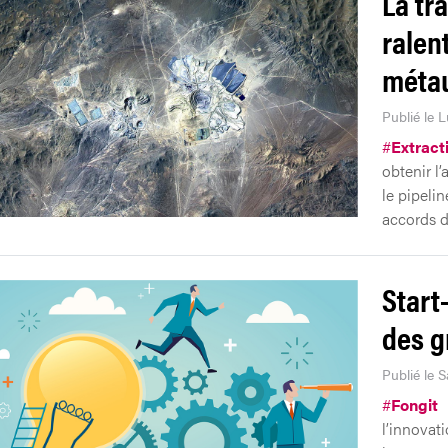
La tr
ralent
méta
Publié le L
#
Extract
obtenir l’
le pipelin
accords d
Start
des g
Publié le 
#
Fongit
l’innovat