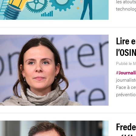
les atout
technolog
Lire e
l’OSI
Publié le 
#
Journal
journalis
Face à ce
préventio
Frede