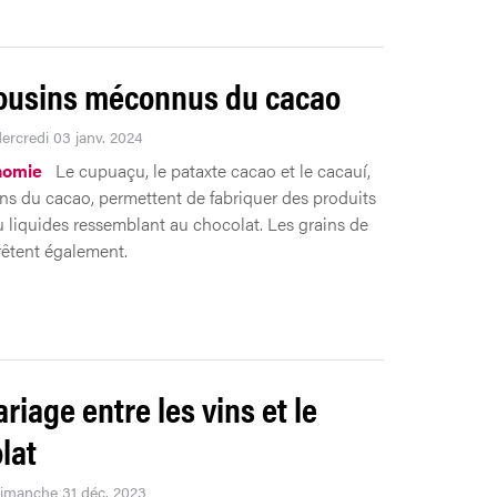
ousins méconnus du cacao
Mercredi 03 janv. 2024
nomie
Le cupuaçu, le pataxte cacao et le cacauí,
ns du cacao, permettent de fabriquer des produits
u liquides ressemblant au chocolat. Les grains de
prêtent également.
riage entre les vins et le
lat
Dimanche 31 déc. 2023