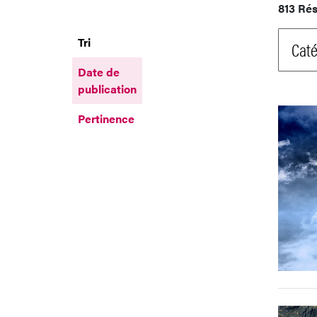
813 Rés
Tri
Caté
Date de
publication
Pertinence