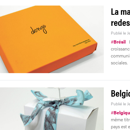
La ma
redes
Publié le J
#
Brésil
croissanc
communica
sociales.
Belgi
Publié le J
#
Belgiq
même titre
pays est e