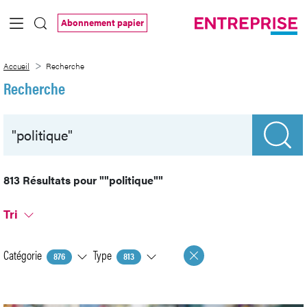
Saut au contenu principal
Abonnement papier
Recherche
Accueil
Recherche
Recherche
813 Résultats pour
""politique""
Tri
Catégorie
Type
876
813