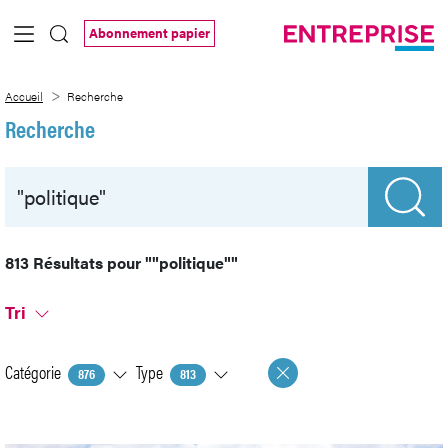
Saut au contenu principal
Abonnement papier
Recherche
Accueil
Recherche
Recherche
813 Résultats pour
""politique""
Tri
Catégorie
Type
876
813