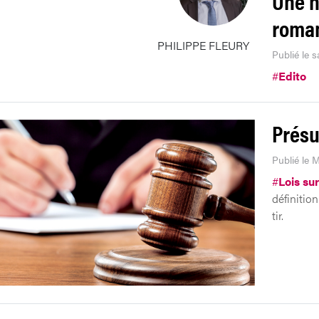
Une n
roma
PHILIPPE FLEURY
Publié le 
#
Edito
Présu
Publié le 
#
Lois sur
définition
tir.