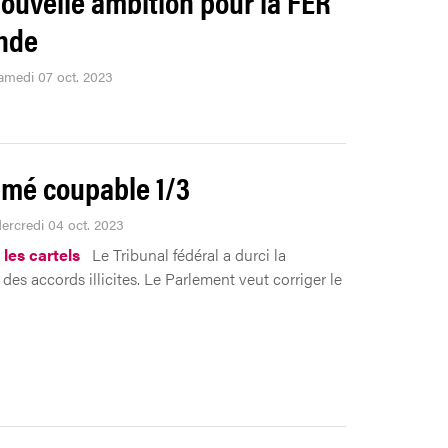
ouvelle ambition pour la FER
nde
samedi 07 oct. 2023
mé coupable 1/3
Mercredi 04 oct. 2023
 les cartels
Le Tribunal fédéral a durci la
 des accords illicites. Le Parlement veut corriger le