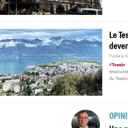
Le Te
deven
Publié le 
#
Tessin
tessinois
du Tessin
OPIN