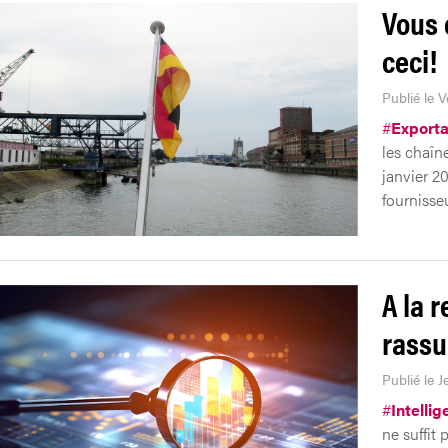
Vous 
ceci!
Publié le 
#
Exporta
les chaîn
janvier 20
fournisseu
A la 
rassu
Publié le J
#
Intellig
ne suffit 