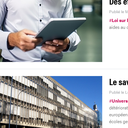
Des e
Publié le M
#
Loi sur 
aides au 
Le sa
Publié le 
#
Univers
détériora
européenn
écoles ge