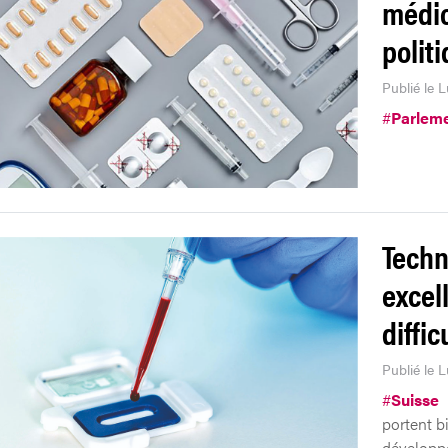
médic
polit
Publié le 
#
Parlem
Techn
excel
diffic
Publié le 
#
Suisse
portent b
développ