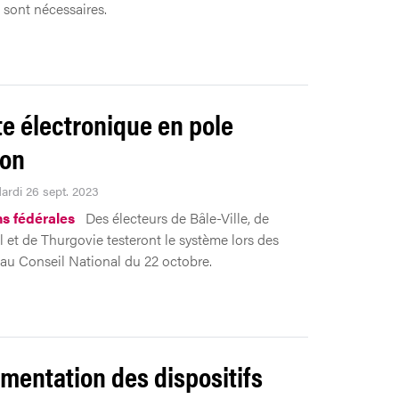
le sont nécessaires.
te électronique en pole
ion
Mardi 26 sept. 2023
ns fédérales
Des électeurs de Bâle-Ville, de
l et de Thurgovie testeront le système lors des
 au Conseil National du 22 octobre.
mentation des dispositifs