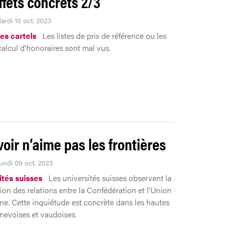
ffets concrets 2/3
ardi 10 oct. 2023
les cartels
Les listes de prix de référence ou les
calcul d'honoraires sont mal vus.
voir n’aime pas les frontières
Lundi 09 oct. 2023
ités suisses
Les universités suisses observent la
tion des relations entre la Confédération et l’Union
e. Cette inquiétude est concrète dans les hautes
nevoises et vaudoises.