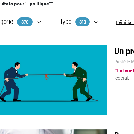
ultats pour
""politique""
gorie
Type
876
813
Réinitial
Un pr
Publié le M
#
Loi sur 
fédéral.