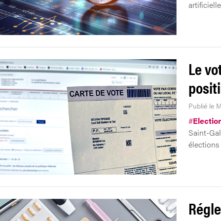
artificiel
Le vo
posit
Publié le 
#
Electio
Saint-Gal
élections
Régle