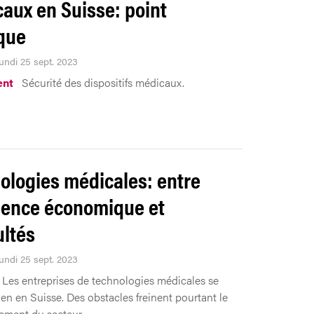
aux en Suisse: point
ique
Lundi 25 sept. 2023
ent
Sécurité des dispositifs médicaux.
ologies médicales: entre
lence économique et
ultés
Lundi 25 sept. 2023
Les entreprises de technologies médicales se
ien en Suisse. Des obstacles freinent pourtant le
ement du secteur.