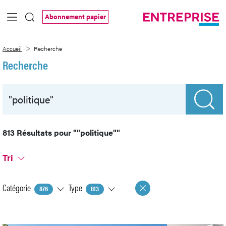
Saut au contenu principal
Abonnement papier
Recherche
Accueil
Recherche
Recherche
813 Résultats pour
""politique""
Tri
Catégorie
Type
876
813