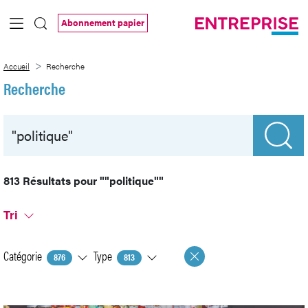
Saut au contenu principal
Abonnement papier
Recherche
Accueil
Recherche
Recherche
813 Résultats pour
""politique""
Tri
Catégorie
Type
876
813