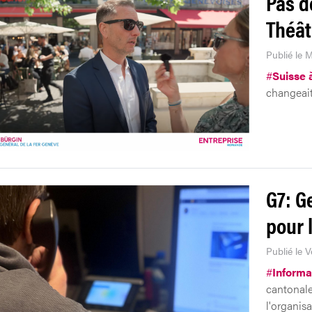
Pas d
Théât
Publié le 
#
Suisse à
changeait
G7: G
pour 
Publié le 
#
Informa
cantonale
l'organis