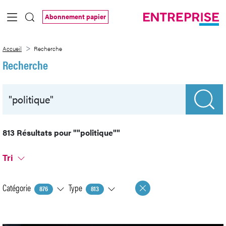
Saut au contenu principal
Abonnement papier
Recherche
Accueil
Recherche
Recherche
813 Résultats pour
""politique""
Tri
Catégorie
Type
876
813