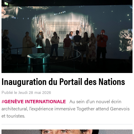
Inauguration du Portail des Nations
Publié le Jeudi 28 mai 2026
#
GENÈVE INTERNATIONALE
Au sein d’un nouvel écrin
architectural, l’expérience immersive Together attend Genevois
et touristes.