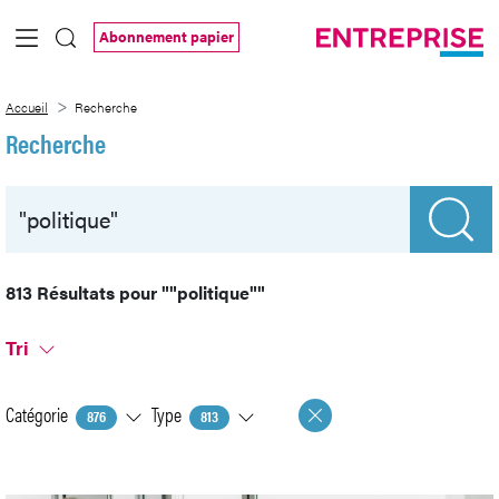
Saut au contenu principal
Abonnement papier
Recherche
Accueil
Recherche
Recherche
813 Résultats pour
""politique""
Tri
Catégorie
Type
876
813