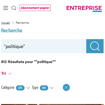
Saut au contenu principal
Abonnement papier
Recherche
Accueil
Recherche
Recherche
812 Résultats pour
""politique""
Tri
Catégorie
Type
875
812