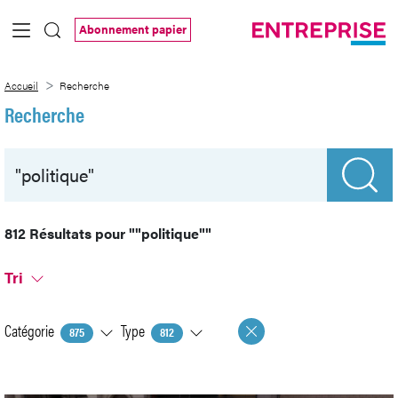
Saut au contenu principal
Abonnement papier
Recherche
Accueil
Recherche
Recherche
812 Résultats pour
""politique""
Tri
Catégorie
Type
875
812