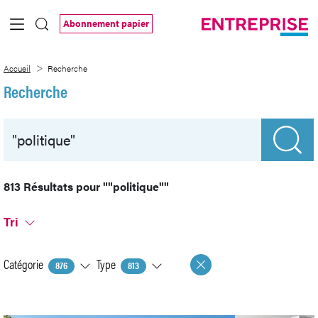
Saut au contenu principal
Abonnement papier
Recherche
Accueil
Recherche
Recherche
813 Résultats pour
""politique""
Tri
Catégorie
Type
876
813