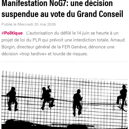
Manifestation NoG7: une décision
suspendue au vote du Grand Conseil
Publié le Mercredi 20 mai 2026
#
Politique
L'autorisation du défilé le 14 juin se heurte à un
projet de loi du PLR qui prévoit une interdiction totale. Arnaud
Bürgin, directeur général de la FER Genève, dénonce une
décision «trop tardive» et lourde de risques.