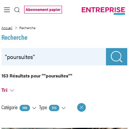
Saut au contenu principal
Abonnement papier
Recherche
Accueil
Recherche
Recherche
153 Résultats pour
""poursuites""
Tri
Catégorie
Type
160
153