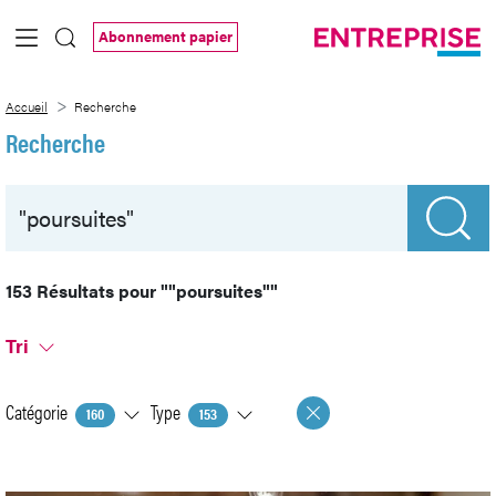
Saut au contenu principal
Abonnement papier
Recherche
Accueil
Recherche
Recherche
153 Résultats pour
""poursuites""
Tri
Catégorie
Type
160
153