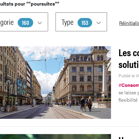
ultats pour
""poursuites""
gorie
Type
160
153
Réinitiali
Les c
solut
Publié le 
#
Consom
se laisse 
flexibilit