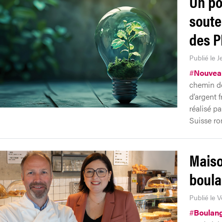
Un po
souten
des 
Publié le 
#
Nouveau
chemin de
d’argent 
réalisé p
Suisse r
Maiso
boula
Publié le 
#
Boulang