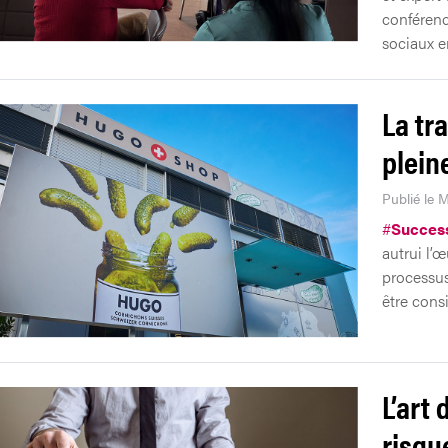
conférenc
sociaux e
La tr
plein
Publié le M
#
Succes
autrui l’
processus
être cons
L’art 
risqu