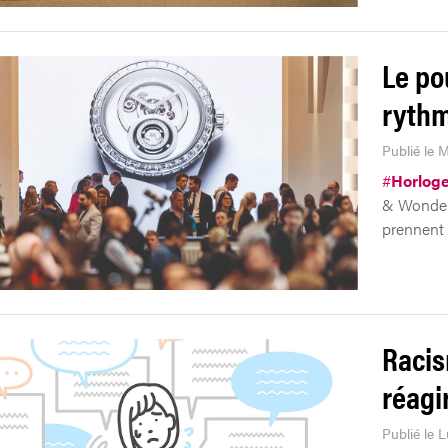
Le po
rythm
Publié le 
#
Horloge
& Wonders
prennent l
Racis
réagi
Publié le 