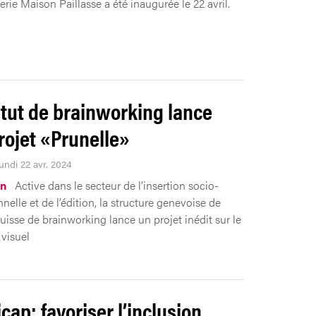
rie Maison Paillasse a été inaugurée le 22 avril.
titut de brainworking lance
rojet «Prunelle»
undi 22 avr. 2024
on
Active dans le secteur de l’insertion socio-
nelle et de l’édition, la structure genevoise de
 suisse de brainworking lance un projet inédit sur le
visuel
cap: favoriser l’inclusion