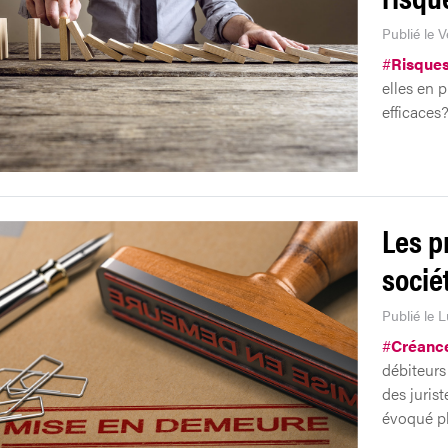
Publié le V
#
Risque
elles en 
efficaces
Les p
socié
Publié le 
#
Créanc
débiteurs
des jurist
évoqué pl