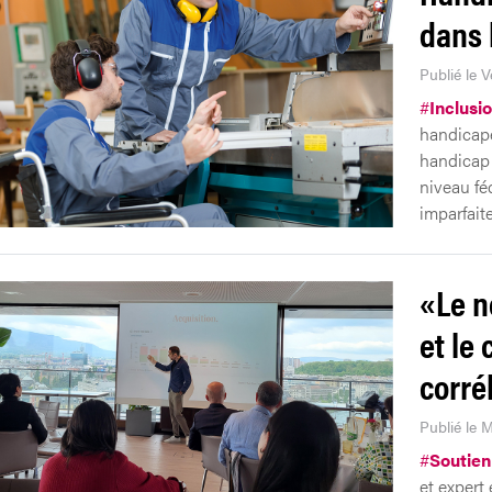
dans 
Publié le V
#
Inclusi
handicapé
handicap 
niveau féd
imparfaite
«Le n
et le 
corré
Publié le M
#
Soutie
et expert