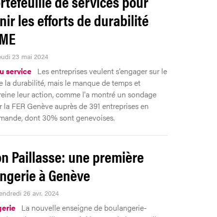
rtefeuille de services pour
ir les efforts de durabilité
PME
Jeudi 23 mai 2024
 service
Les entreprises veulent s’engager sur le
 la durabilité, mais le manque de temps et
freine leur action, comme l'a montré un sondage
ar la FER Genève auprès de 391 entreprises en
omande, dont 30% sont genevoises.
n Paillasse: une première
ngerie à Genève
Vendredi 26 avr. 2024
erie
La nouvelle enseigne de boulangerie-