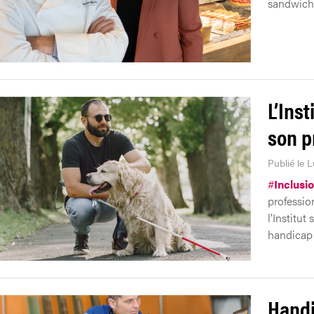
sandwiche
L’Ins
son p
Publié le L
#
Inclusi
profession
l’Institut
handicap 
Handi