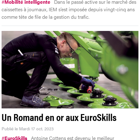
#
Mobilité intelligente
Dans le passé active sur le marché des
caissettes à journaux, IEM s’est imposée depuis vingt-cinq ans
comme tête de file de la gestion du trafic.
Un Romand en or aux EuroSkills
Publié le Mardi 17 oct. 2023
#
EuroSkills
Antoine Cottens est devenu le meilleur