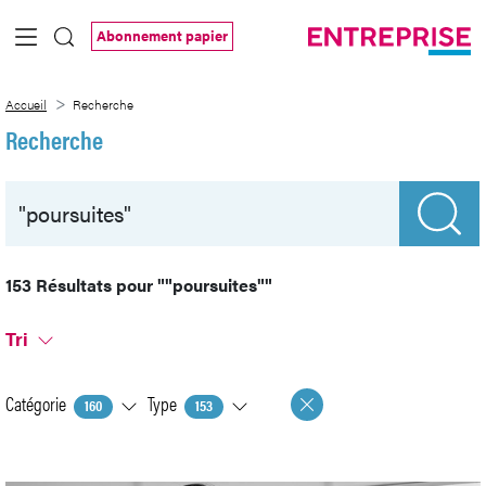
Saut au contenu principal
Abonnement papier
Recherche
Accueil
Recherche
Recherche
153 Résultats pour
""poursuites""
Tri
Catégorie
Type
160
153