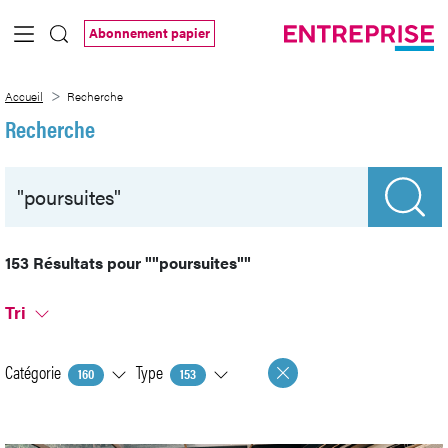
Saut au contenu principal
Abonnement papier
Recherche
Accueil
Recherche
Recherche
153 Résultats pour
""poursuites""
Tri
Catégorie
Type
160
153