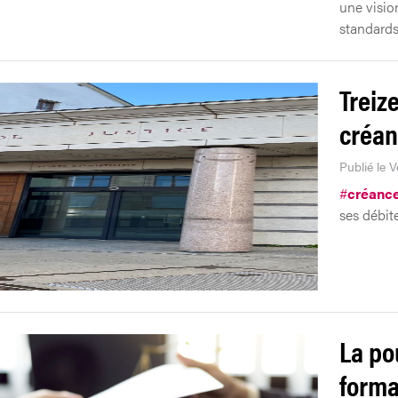
une vision
standards
Treiz
créan
Publié le 
#
créanc
ses débit
La po
forma