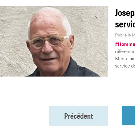
Josep
servi
Publié le M
#
Homma
référence
Menu lais
service d
Précédent