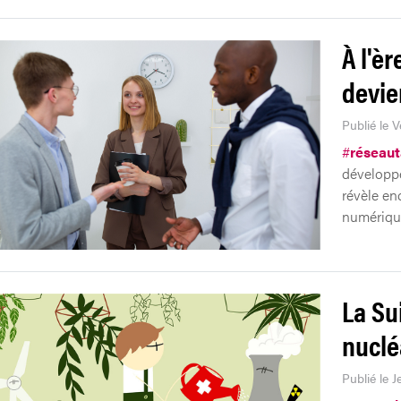
À l'èr
devie
Publié le V
#
réseau
développe
révèle en
numériqu
La Su
nuclé
Publié le J