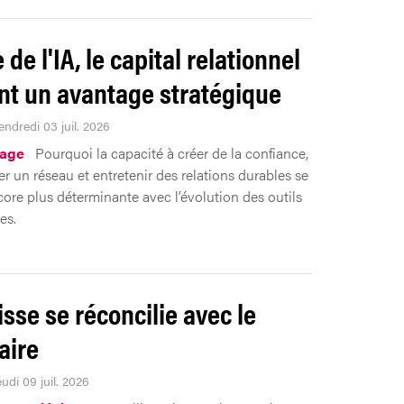
e de l'IA, le capital relationnel
nt un avantage stratégique
endredi 03 juil. 2026
tage
Pourquoi la capacité à créer de la confiance,
r un réseau et entretenir des relations durables se
core plus déterminante avec l’évolution des outils
es.
isse se réconcilie avec le
aire
eudi 09 juil. 2026