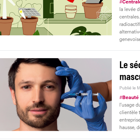
#
Central
la levée d
centrales
radioactif
alternati
genevoise
Le sé
masc
Publié le M
#
Beauté 
l’usage d
clientèle
entrepris
hausse, d