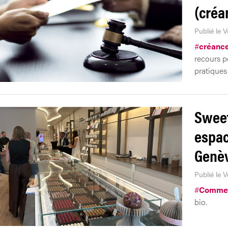
(créa
Publié le 
#
créanc
recours p
pratiques 
Sweet
espac
Genè
Publié le V
#
Comme
bio.