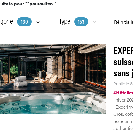
ultats pour
""poursuites""
gorie
Type
160
153
Réinitiali
EXPER
suiss
sans 
Publié le S
#
Hôtelle
l'hiver 2
l’Experim
Cros, cof
reste un 
authentici