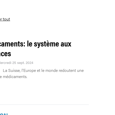
er tout
aments: le système aux
nces
Mercredi 25 sept. 2024
La Suisse, l’Europe et le monde redoutent une
de médicaments.