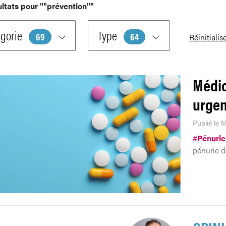
ultats pour
""prévention""
gorie
Type
69
64
Réinitialis
Médic
urge
Publié le 
#
Pénurie
pénurie 