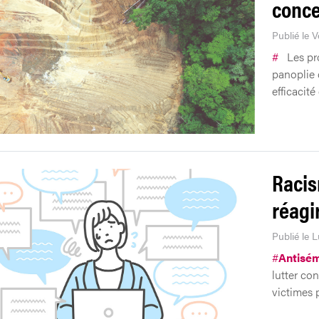
conce
Publié le V
#
Les pr
panoplie 
efficacité
Racis
réagi
Publié le 
#
Antisém
lutter con
victimes 