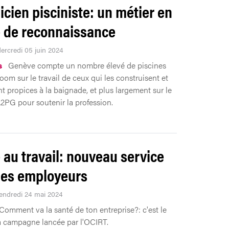
icien pisciniste: un métier en
 de reconnaissance
Mercredi 05 juin 2024
s
Genève compte un nombre élevé de piscines
oom sur le travail de ceux qui les construisent et
nt propices à la baignade, et plus largement sur le
’A2PG pour soutenir la profession.
 au travail: nouveau service
les employeurs
Vendredi 24 mai 2024
Comment va la santé de ton entreprise?: c'est le
 campagne lancée par l'OCIRT.