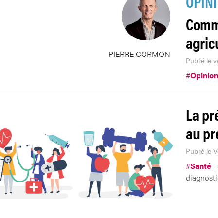
OPIN
Comme
agric
PIERRE CORMON
Publié le v
#
Opinion
La pr
au pr
Publié le 
#
Santé
diagnosti