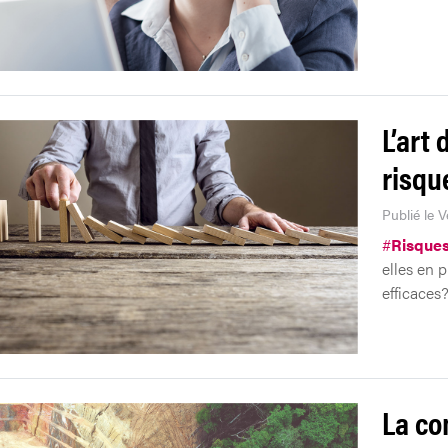
L’art 
risqu
Publié le V
#
Risque
elles en 
efficaces
La co