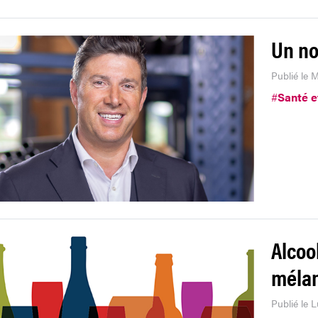
Un no
Publié le M
#
Santé e
Alcoo
méla
Publié le 