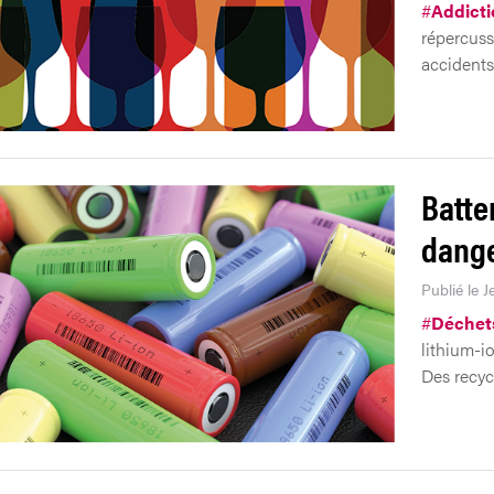
#
Addicti
répercuss
accidents
Batte
dange
Publié le J
#
Déchet
lithium-i
Des recycl