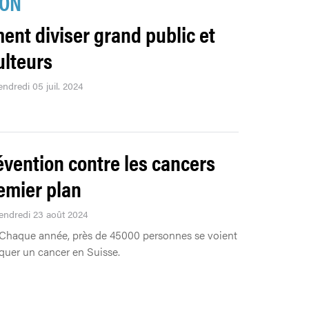
ION
nt diviser grand public et
ulteurs
endredi 05 juil. 2024
évention contre les cancers
emier plan
Vendredi 23 août 2024
Chaque année, près de 45000 personnes se voient
quer un cancer en Suisse.