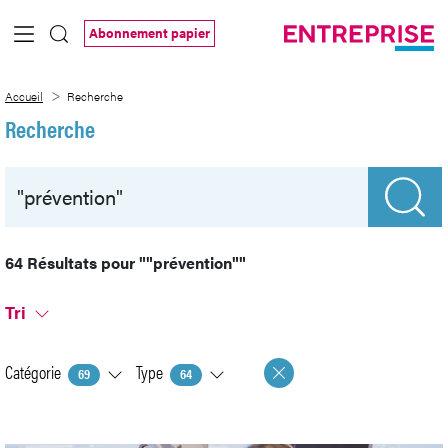
Saut au contenu principal
Abonnement papier
Recherche
Accueil
Recherche
Recherche
64 Résultats pour
""prévention""
Tri
Catégorie
Type
69
64